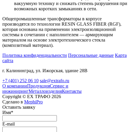
вакуумную технику и снижать степень разрушения при
возможных коротких замыканиях в сети.
Общепромышленные трансформаторы в корпусе
производятся по технологии RESIN GLASS FIBER (RGF),
которая основана на применении электроизоляционной
системы в сочетании с наполнителем — армирующим
материалом на основе электротехнического стекла
(композитный материал).
Политика конфиденциальности
Персональные данные
Карта
сайта
г. Калининград, ул. Ижорская, здание 28В
+7 (401) 252 06 10
sale@extrafo.ru
О компании
Продукция
Сервис и
инжиниринг
Металлоизделия
Контакты
Copyright ©
EX ТРАФО
2026
Сделано в
MephiPro
Оставить заявку
Имя*
E-mail